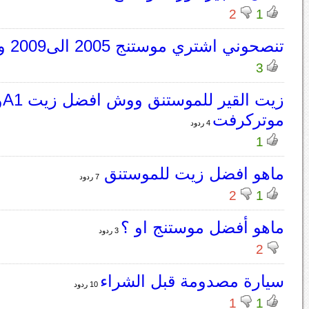
2
1
تنصحوني اشتري موستنج 2005 الى2009 و فوق
3
زيت ال
موتركرفت
4 ردود
1
ماهو افضل زيت للموستنق
7 ردود
2
1
ماهو أفضل موستنج او ؟
3 ردود
2
سيارة مصدومة قبل الشراء
10 ردود
1
1