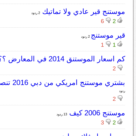
موستنج قير عادي ولا تماتيك
2 ردود
6
2
قير موستنج
2 ردود
1
1
كم اسعار الموستنق 2014 في المعارض ؟؟
2
بشتري موستنج امريكي من دبي 2016 تنصحون ولا؟
ردود
2
موستنج 2006 كيف
13 ردود
3
2