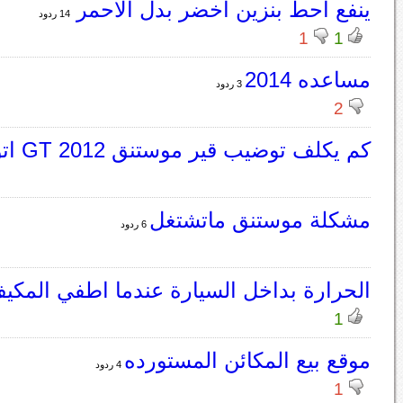
ينفع احط بنزين اخضر بدل الاحمر
14 ردود
1
1
مساعده 2014
3 ردود
2
كم يكلف توضيب قير موستنق 2012 GT اتومتيك
مشكلة موستنق ماتشتغل
6 ردود
الحرارة بداخل السيارة عندما اطفي المك
1
موقع بيع المكائن المستورده
4 ردود
1