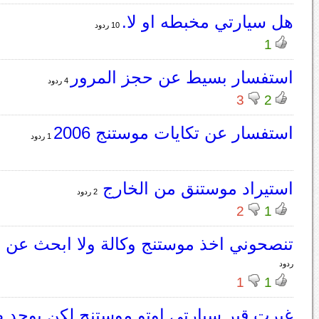
هل سيارتي مخبطه او لا.
10 ردود
1
استفسار بسيط عن حجز المرور
4 ردود
3
2
استفسار عن تكايات موستنج 2006
1 ردود
استيراد موستنق من الخارج
2 ردود
2
1
تنصحوني اخذ موستنج وكالة ولا ابحث عن
ردود
1
1
غيرت قير سيارتي اوتو موستنج لكن يوجد 