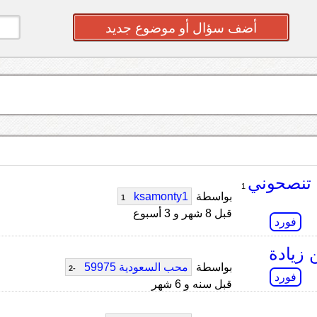
أضف سؤال أو موضوع جديد
1
بواسطة
ksamonty1
1
قبل 8 شهر و 3 أسبوع
فورد
 زيادة
بواسطة
محب السعودية 59975
-2
فورد
قبل سنه و 6 شهر