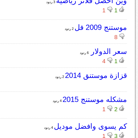
وين احصل فلاتر رياضيه
3 ردود
1
1
موستنج 2009 فل
2 ردود
8
سعر الدولار
6 ردود
4
1
قزازة موستنق 2014
2 ردود
مشكله موستنج 2015
4 ردود
1
2
كم يسوى وافضل موديل
4 ردود
1
3