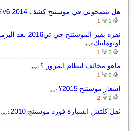
هل تنصحوني في موستنج كشف v6 2014؟
1
1
نقره بقير الموستنج جي تي016
اوتوماتيك
2 ردود
1
2
ماهو مخالف لنظام المرور ؟
3 ردود
1
2
اسعار موستنج 2015؟
4 ردود
2
2
ثقل كلتش السيارة فورد موستنج 2010
1 ردود